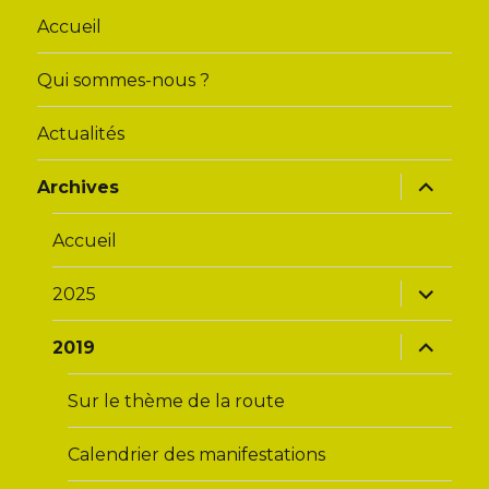
Accueil
Qui sommes-nous ?
Actualités
ouvrir
Archives
le
sous-
menu
Accueil
ouvrir
2025
le
sous-
menu
ouvrir
2019
le
sous-
menu
Sur le thème de la route
Calendrier des manifestations